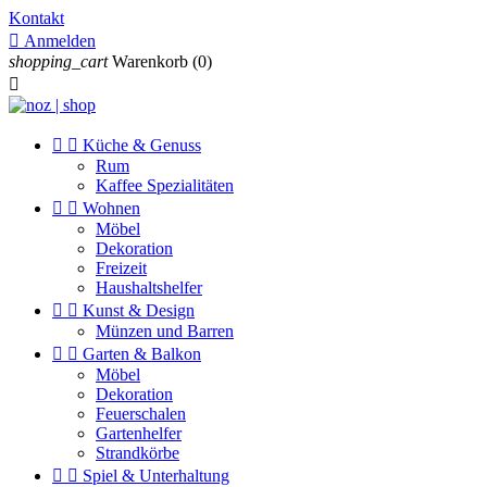
Kontakt

Anmelden
shopping_cart
Warenkorb
(0)



Küche & Genuss
Rum
Kaffee Spezialitäten


Wohnen
Möbel
Dekoration
Freizeit
Haushaltshelfer


Kunst & Design
Münzen und Barren


Garten & Balkon
Möbel
Dekoration
Feuerschalen
Gartenhelfer
Strandkörbe


Spiel & Unterhaltung