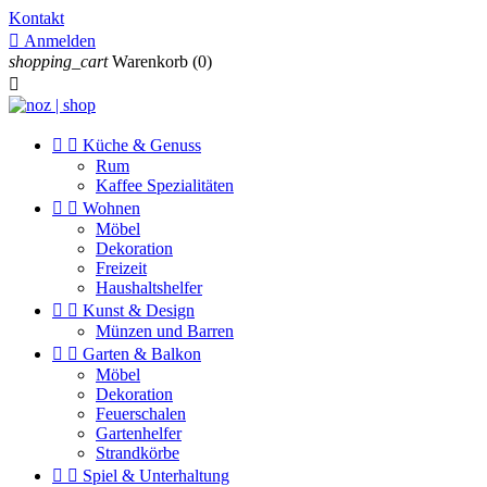
Kontakt

Anmelden
shopping_cart
Warenkorb
(0)



Küche & Genuss
Rum
Kaffee Spezialitäten


Wohnen
Möbel
Dekoration
Freizeit
Haushaltshelfer


Kunst & Design
Münzen und Barren


Garten & Balkon
Möbel
Dekoration
Feuerschalen
Gartenhelfer
Strandkörbe


Spiel & Unterhaltung